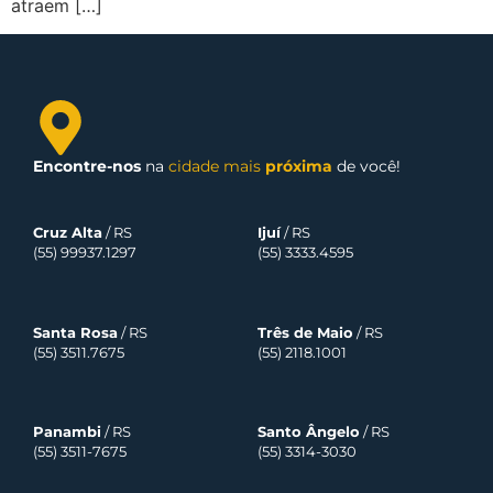
atraem […]
Encontre-nos
na
cidade mais
próxima
de você!
Cruz Alta
/ RS
Ijuí
/ RS
(55) 99937.1297
(55) 3333.4595
Santa Rosa
/ RS
Três de Maio
/ RS
(55) 3511.7675
(55) 2118.1001
Panambi
/ RS
Santo Ângelo
/ RS
(55) 3511-7675
(55) 3314-3030